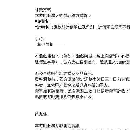
計費方式
本遊戲服務之收費計算方式為：
■免費制
□計時制（應敘明計價單位及幣別，計價單位最高不
小時）
□其他費制_____
本遊戲服務內（例如：遊戲商城、線上商店等）有提
進階道具等），乙方應在官網首頁、遊戲登入頁面或
面公告載明付款方式及商品資訊。
費率調整時，乙方應於預定調整生效日三十日前於官
料者，並依甲方登錄之通訊資料通知甲方。
費率如有調整時，應自調整生效日起按新費率計收；
點數或遊戲費用應依舊費率計收。
第九條
本遊戲服務應載明之資訊