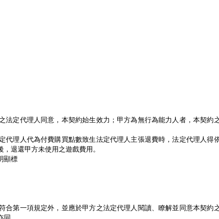
之法定代理人同意，本契約始生效力；甲方為無行為能力人者，本契約
定代理人代為付費購買點數致生法定代理人主張退費時，法定代理人得
後，退還甲方未使用之遊戲費用。
明顯標
符合第一項規定外，並應於甲方之法定代理人閱讀、瞭解並同意本契約
亦同。