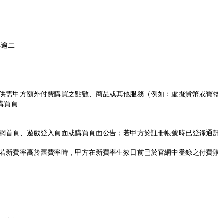
得逾二
供需甲方額外付費購買之點數、商品或其他服務（例如：虛擬貨幣或寶
購買頁
網首頁、遊戲登入頁面或購買頁面公告；若甲方於註冊帳號時已登錄通
若新費率高於舊費率時，甲方在新費率生效日前已於官網中登錄之付費