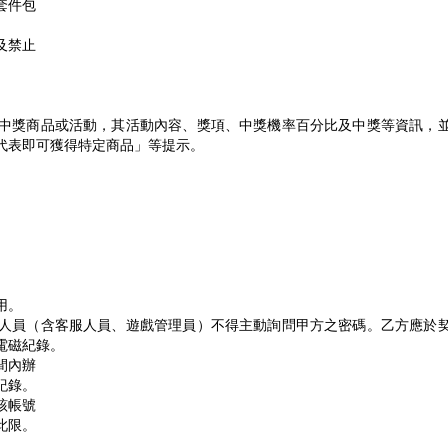
套件包
及禁止
中獎商品或活動，其活動內容、獎項、中獎機率百分比及中獎等資訊，
代表即可獲得特定商品」等提示。
用。
人員（含客服人員、遊戲管理員）不得主動詢問甲方之密碼。乙方應於
電磁紀錄。
間內辦
紀錄。
該帳號
此限。