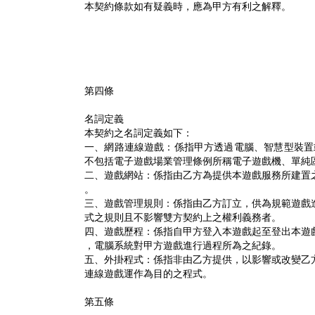
本契約條款如有疑義時，應為甲方有利之解釋。
第四條
名詞定義
本契約之名詞定義如下：
一、網路連線遊戲：係指甲方透過電腦、智慧型裝置
不包括電子遊戲場業管理條例所稱電子遊戲機、單純
二、遊戲網站：係指由乙方為提供本遊戲服務所建置
。
三、遊戲管理規則：係指由乙方訂立，供為規範遊戲
式之規則且不影響雙方契約上之權利義務者。
四、遊戲歷程：係指自甲方登入本遊戲起至登出本遊
，電腦系統對甲方遊戲進行過程所為之紀錄。
五、外掛程式：係指非由乙方提供，以影響或改變乙
連線遊戲運作為目的之程式。
第五條