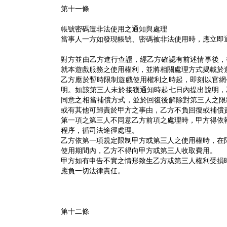
第十一條
帳號密碼遭非法使用之通知與處理
當事人一方如發現帳號、密碼被非法使用時，應立即
對方並由乙方進行查證，經乙方確認有前述情事後，
就本遊戲服務之使用權利，並將相關處理方式揭載於
乙方應於暫時限制遊戲使用權利之時起，即刻以官網
明。如該第三人未於接獲通知時起七日內提出說明，
同意之相當補償方式，並於回復後解除對第三人之限
或有其他可歸責於甲方之事由，乙方不負回復或補償
第一項之第三人不同意乙方前項之處理時，甲方得依
程序，循司法途徑處理。
乙方依第一項規定限制甲方或第三人之使用權時，在
使用期間內，乙方不得向甲方或第三人收取費用。
甲方如有申告不實之情形致生乙方或第三人權利受損
應負一切法律責任。
第十二條