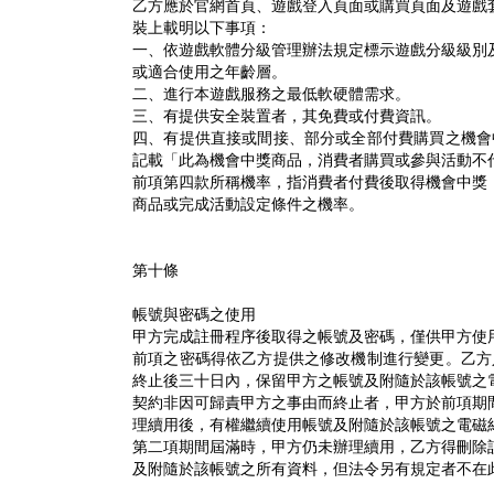
乙方應於官網首頁、遊戲登入頁面或購買頁面及遊戲
裝上載明以下事項：
一、依遊戲軟體分級管理辦法規定標示遊戲分級級別
或適合使用之年齡層。
二、進行本遊戲服務之最低軟硬體需求。
三、有提供安全裝置者，其免費或付費資訊。
四、有提供直接或間接、部分或全部付費購買之機會
記載「此為機會中獎商品，消費者購買或參與活動不
前項第四款所稱機率，指消費者付費後取得機會中獎
商品或完成活動設定條件之機率。
第十條
帳號與密碼之使用
甲方完成註冊程序後取得之帳號及密碼，僅供甲方使
前項之密碼得依乙方提供之修改機制進行變更。乙方
終止後三十日內，保留甲方之帳號及附隨於該帳號之
契約非因可歸責甲方之事由而終止者，甲方於前項期
理續用後，有權繼續使用帳號及附隨於該帳號之電磁
第二項期間屆滿時，甲方仍未辦理續用，乙方得刪除
及附隨於該帳號之所有資料，但法令另有規定者不在