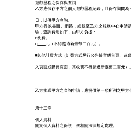
遊戲歷程之保存與查詢
乙方應保存甲方之個人遊戲歷程紀錄，且保存期間為
日，以供甲方查詢。
甲方得以書面、網路，或親至乙方之服務中心申請
驗，查詢費用如下，由甲方負擔：
□免費。
□____元（不得超過新臺幣二百元）。
■其他計費方式（計費方式另行公告於官網首頁、遊
入頁面或購買頁面，其收費不得超過新臺幣二百元）
乙方接獲甲方之查詢申請，應提供第一項所列之甲方
第十三條
個人資料
關於個人資料之保護，依相關法律規定處理。