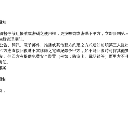
通知
得暫停該組帳號或密碼之使用權，更換帳號或密碼予甲方，立即限制第
遊戲管理規則。
公告、簡訊、電子郵件、推播或其他雙方約定之方式通知前項第三人提
乙方應直接回復遭不當移轉之電磁紀錄予甲方，如不能回復時可採其他
制。但乙方有提供免費安全裝置（例如：防盜卡、電話鎖等）而甲方不
責任。
報案
限制
時，